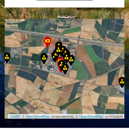
Leaflet
, ©
OpenStreetMap
colaboradores, ©
OpenStreetMap
contributors